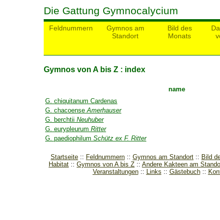
Die Gattung Gymnocalycium
Feldnummern
Gymnos am
Bild des
Da
Standort
Monats
v
Gymnos von A bis Z : index
name
G. chiquitanum Cardenas
G. chacoense
Amerhauser
G. berchtii
Neuhuber
G. eurypleurum
Ritter
G. paediophilum
Schütz ex F. Ritter
Startseite
Feldnummern
Gymnos am Standort
Bild d
Habitat
Gymnos von A bis Z
Andere Kakteen am Stando
Veranstaltungen
Links
Gästebuch
Kon