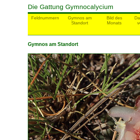
Die Gattung Gymnocalycium
Feldnummern
Gymnos am
Bild des
Da
Standort
Monats
v
Gymnos am Standort